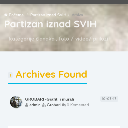
Početna
Partizan iznad SVIH
Arhiva
Partizan iznad SVIH
kategorije članaka , foto / video/ prilozi
Archives Found
1
10-03-17
GROBARI -Grafiti i murali
admin
Grobari
0 Komentari