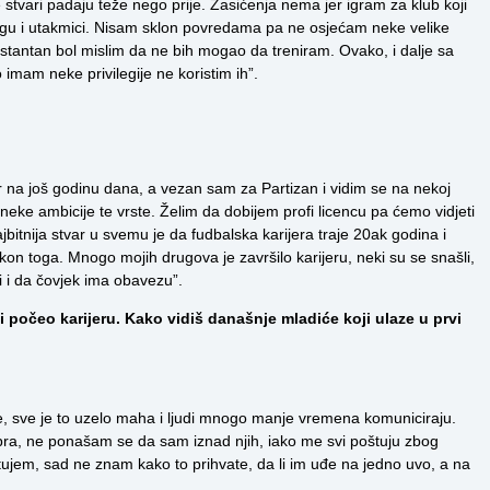
stvari padaju teže nego prije. Zasićenja nema jer igram za klub koji
gu i utakmici. Nisam sklon povredama pa ne osjećam neke velike
stantan bol mislim da ne bih mogao da treniram. Ovako, i dalje sa
imam neke privilegije ne koristim ih”.
na još godinu dana, a vezan sam za Partizan i vidim se na nekoj
neke ambicije te vrste. Želim da dobijem profi licencu pa ćemo vidjeti
jbitnija stvar u svemu je da fudbalska karijera traje 20ak godina i
akon toga. Mnogo mojih drugova je završilo karijeru, neki su se snašli,
i i da čovjek ima obavezu”.
 počeo karijeru. Kako vidiš današnje mladiće koji ulaze u prvi
že, sve je to uzelo maha i ljudi mnogo manje vremena komuniciraju.
obra, ne ponašam se da sam iznad njih, iako me svi poštuju zbog
tujem, sad ne znam kako to prihvate, da li im uđe na jedno uvo, a na