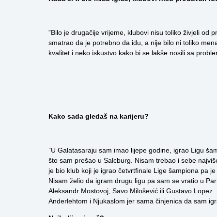
”Bilo je drugačije vrijeme, klubovi nisu toliko živjeli o
smatrao da je potrebno da idu, a nije bilo ni toliko men
kvalitet i neko iskustvo kako bi se lakše nosili sa prob
Kako sada gledaš na karijeru?
”U Galatasaraju sam imao lijepe godine, igrao Ligu šam
što sam prešao u Salcburg. Nisam trebao i sebe najviš
je bio klub koji je igrao četvrtfinale Lige šampiona pa j
Nisam želio da igram drugu ligu pa sam se vratio u Part
Aleksandr Mostovoj, Savo Milošević ili Gustavo Lopez.
Anderlehtom i Njukaslom jer sama činjenica da sam igra