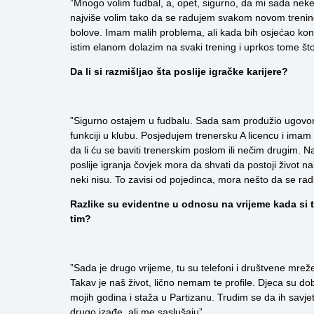
”Mnogo volim fudbal, a, opet, sigurno, da mi sada neke 
najviše volim tako da se radujem svakom novom trenin
bolove. Imam malih problema, ali kada bih osjećao kon
istim elanom dolazim na svaki trening i uprkos tome što 
Da li si razmišljao šta poslije igračke karijere?
”Sigurno ostajem u fudbalu. Sada sam produžio ugovor 
funkciji u klubu. Posjedujem trenersku A licencu i imam 
da li ću se baviti trenerskim poslom ili nečim drugim. Na
poslije igranja čovjek mora da shvati da postoji život n
neki nisu. To zavisi od pojedinca, mora nešto da se rad
Razlike su evidentne u odnosu na vrijeme kada si ti
tim?
”Sada je drugo vrijeme, tu su telefoni i društvene mre
Takav je naš život, lično nemam te profile. Djeca su d
mojih godina i staža u Partizanu. Trudim se da ih savje
drugo izađe, ali me saslušaju”.