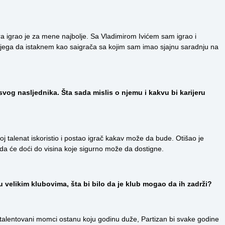
ira igrao je za mene najbolje. Sa Vladimirom Ivićem sam igrao i
njega da istaknem kao saigrača sa kojim sam imao sjajnu saradnju na
vog nasljednika. Šta sada mislis o njemu i kakvu bi karijeru
voj talenat iskoristio i postao igrač kakav može da bude. Otišao je
da će doći do visina koje sigurno može da dostigne.
u velikim klubovima, šta bi bilo da je klub mogao da ih zadrži?
a talentovani momci ostanu koju godinu duže, Partizan bi svake godine