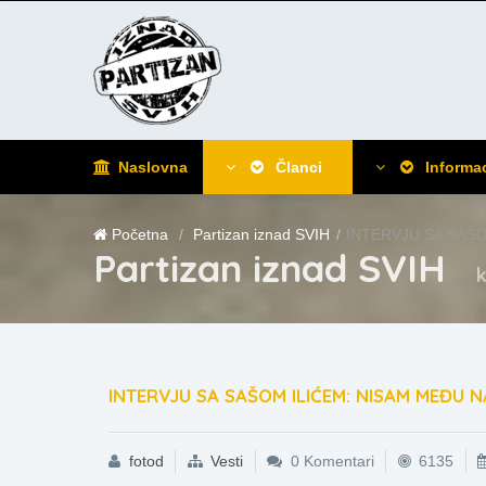
Naslovna
Članci
Informac
Početna
Partizan iznad SVIH
INTERVJU SA SAŠ
Partizan iznad SVIH
k
INTERVJU SA SAŠOM ILIĆEM: NISAM MEĐU 
fotod
Vesti
0 Komentari
6135