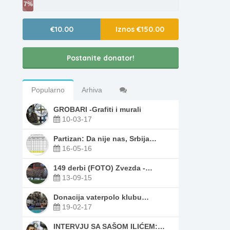
7%
€10.00
Iznos €150.00
Postanite donator!
Popularno
Arhiva
GROBARI -Grafiti i murali
10-03-17
Partizan: Da nije nas, Srbija…
16-05-16
149 derbi (FOTO) Zvezda -…
13-09-15
Donacija vaterpolo klubu…
19-02-17
INTERVJU SA SAŠOM ILIĆEM:…