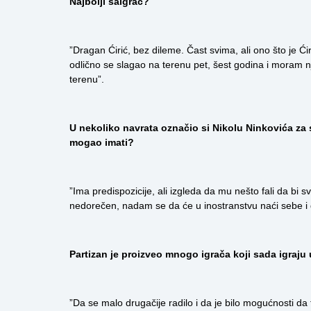
Najbolji saigrač?
”Dragan Ćirić, bez dileme. Čast svima, ali ono što je Ć
odlično se slagao na terenu pet, šest godina i moram 
terenu”.
U nekoliko navrata označio si Nikolu Ninkovića za s
mogao imati?
”Ima predispozicije, ali izgleda da mu nešto fali da bi s
nedorečen, nadam se da će u inostranstvu naći sebe i 
Partizan je proizveo mnogo igrača koji sada igraju 
”Da se malo drugačije radilo i da je bilo mogućnosti d