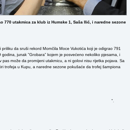
ao 770 utakmica za klub iz Humske 1, Saša Ilić, i naredne sezone
ati priliku da sruši rekord Momčila Moce Vukotića koji je odigrao 791
9 godina, junak ”Grobara” kojem je posvećeno nekoliko pjesama, i
 pas može da promijeni utakmicu, a ni golovi nisu rijetka pojava. Sa
etiri trofeja u Kupu, a naredne sezone pokušaće da trofej šampiona
”.