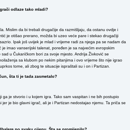
igrači odlaze tako mladi?
. Mislim da bi trebali drugačije da razmišljaju, da ostanu ovdje i
tić je otišao prerano, možda bi uzeo veće pare i stekao drugačiji
 sazrio. Ipak još uvijek je mlad i vrijeme radi za njega pa se nadam da
 je imao vanserijski talenat, poređen je sa najvećim evropskim
e sad u Čukaričkom bori za svoje mjesto. Andrija Živković se
imoilaženja sa klubom po nekim pitanjima i ovo vrijeme što nije igrao
prkos tome, ali zbog te situacije ispraštali su i on i Partizan.
čun, šta ti je tada zasmetalo?
ga je stvorio i u kojem igra. Tako sam vaspitan i ne bih postupio
er je bio glavni igrač, ali je i Partizan nedostajao njemu. Ta priča se
udbalere po svaku cijenu. Šta se promijenilo?