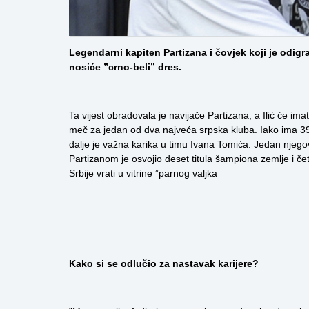
Legendarni kapiten Partizana i čovjek koji je odigr
nosiće ”crno-beli” dres.
Ta vijest obradovala je navijače Partizana, a Ilić će im
meč za jedan od dva najveća srpska kluba. Iako ima 3
dalje je važna karika u timu Ivana Tomića. Jedan njegov
Partizanom je osvojio deset titula šampiona zemlje i č
Srbije vrati u vitrine ”parnog valjka
Kako si se odlučio za nastavak karijere?