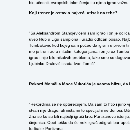
bio učesnik evropskih takmičenja i u njima igrao važnu 
Koji trener je ostavio najveći utisak na tebe?
”Sa Aleksandrom Stanojevićem sam igrao i on je odličan 
uveo klub u Ligu šampiona i uradio odličan posao. Najb
Tumbaković kod kojeg sam počeo da igram u prvom timu.
me je trenirao u mlađim kategorijama i on je uz Tumbu 
igrao i nije bilo nikakvih problema, lako smo se dogova
Ljubinko Drulović i sada Ivan Tomić”.
Rekord Momčila Moce Vukotića je veoma blizu, da li 
”Rekordima se ne opterećujem. Da sam to htio i jurio v
stvari nije drago, ali ništa mi to specijalni ne donosi. B
Zna se ko su bili najbolji igrači kroz Partizanovu istor
činjenica. Opet teško da će neki igrač odigrati bar upo
fudbaler Partizana.