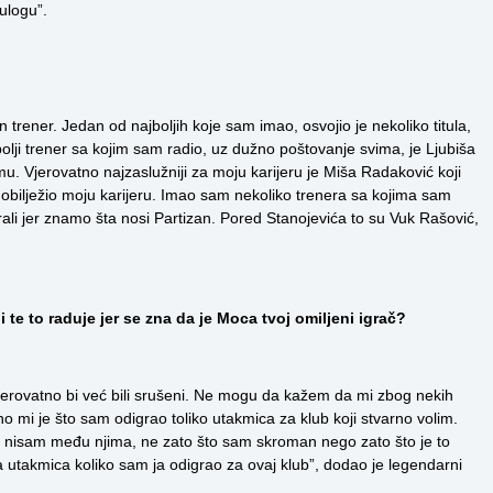
ulogu”.
trener. Jedan od najboljih koje sam imao, osvojio je nekoliko titula,
olji trener sa kojim sam radio, uz dužno poštovanje svima, je Ljubiša
 Vjerovatno najzaslužniji za moju karijeru je Miša Radaković koji
obilježio moju karijeru. Imao sam nekoliko trenera sa kojima sam
rali jer znamo šta nosi Partizan. Pored Stanojevića to su Vuk Rašović,
te to raduje jer se zna da je Moca tvoj omiljeni igrač?
jerovatno bi već bili srušeni. Ne mogu da kažem da mi zbog nekih
itno mi je što sam odigrao toliko utakmica za klub koji stvarno volim.
iju, nisam među njima, ne zato što sam skroman nego zato što je to
la utakmica koliko sam ja odigrao za ovaj klub”, dodao je legendarni