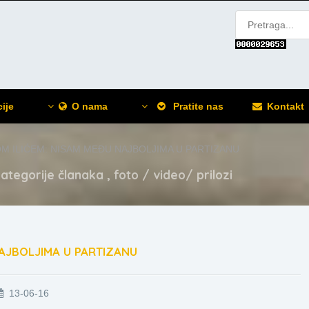
ije
O nama
Pratite nas
Kontakt
OM ILIĆEM: NISAM MEĐU NAJBOLJIMA U PARTIZANU
ategorije članaka , foto / video/ prilozi
NAJBOLJIMA U PARTIZANU
13-06-16