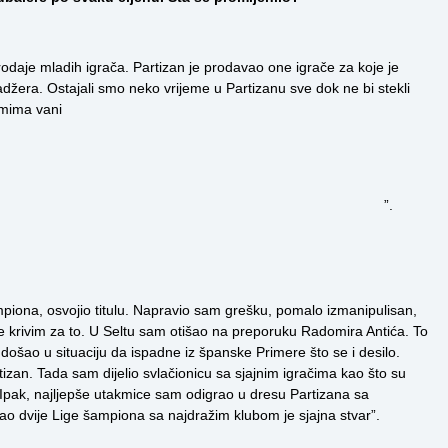
d prodaje mladih igrača. Partizan je prodavao one igrače za koje je
adžera. Ostajali smo neko vrijeme u Partizanu sve dok ne bi stekli
lemima vani
”.
piona, osvojio titulu. Napravio sam grešku, pomalo izmanipulisan,
e krivim za to. U Seltu sam otišao na preporuku Radomira Antića. To
e došao u situaciju da ispadne iz španske Primere što se i desilo.
izan. Tada sam dijelio svlačionicu sa sjajnim igračima kao što su
 Ipak, najljepše utakmice sam odigrao u dresu Partizana sa
o dvije Lige šampiona sa najdražim klubom je sjajna stvar”.