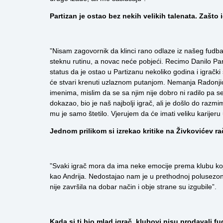
Partizan je ostao bez nekih velikih talenata. Zašto 
”Nisam zagovornik da klinci rano odlaze iz našeg fudbala
steknu rutinu, a novac neće pobjeći. Recimo Danilo Pan
status da je ostao u Partizanu nekoliko godina i igrački
će stvari krenuti uzlaznom putanjom. Nemanja Radonjić
imenima, mislim da se sa njim nije dobro ni radilo pa s
dokazao, bio je naš najbolji igrač, ali je došlo do razm
mu je samo štetilo. Vjerujem da će imati veliku karijeru u
Jednom prilikom si izrekao kritike na Živkovićev ra
”Svaki igrač mora da ima neke emocije prema klubu koji 
kao Andrija. Nedostajao nam je u prethodnoj polusezoni j
nije završila na dobar način i obje strane su izgubile”.
Kada si ti bio mlad igrač, klubovi nisu prodavali f