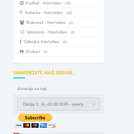
Fudbal - foto/video
(39)
Košarka - foto/video
(18)
Rukomet - foto/video
(2)
Vaterpolo - foto/video
(2)
Odbojka foto/video
(0)
Grobari
(4)
UNAPREDITE NAŠ SERVIS…
donacija za sajt
Opcija 1 : â‚¬10.00 EUR - yearly